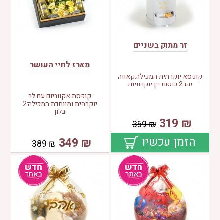
זר מתוק בשניים
מארז לחיי העושר
קופסא יוקרתית המכילה:קאווה
זהב2 כוסות יין יוקרתיות
קופסת אקווריום עם לב
יוקרתית ומיוחדת המכילה:2
בלון
319
₪
369
₪
הזמן עכשיו
349
₪
389
₪