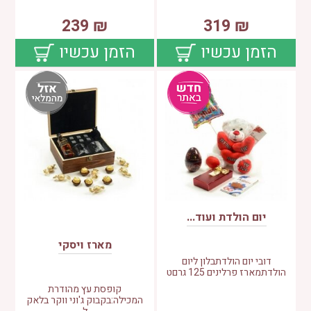
239
₪
319
₪
הזמן עכשיו
הזמן עכשיו
יום הולדת ועוד...
מארז ויסקי
דובי יום הולדתבלון ליום
הולדתמארז פרלינים 125 גרםט
קופסת עץ מהודרת
המכילה:בקבוק ג'וני ווקר בלאק