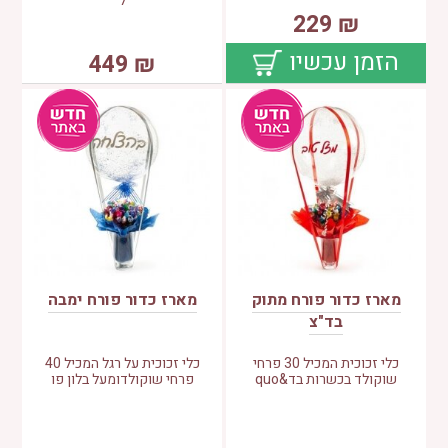
ל
229
₪
הזמן עכשיו
449
₪
מארז כדור פורח מתוק
מארז כדור פורח ימבה
בד"צ
כלי זכוכית המכיל 30 פרחי
כלי זכוכית על רגל המכיל 40
שוקולד בכשרות בד&quo
פרחי שוקולדומעל בלון פו