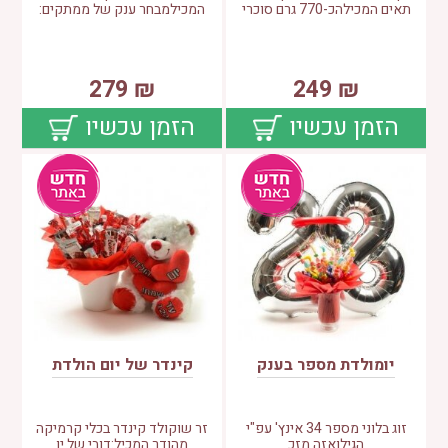
תאים המכילהכ-770 גרם סוכרי
המכילמבחר ענק של ממתקים:
279
₪
249
₪
הזמן עכשיו
הזמן עכשיו
יומולדת מספר בענק
קינדר של יום הולדת
זוג בלוני מספר 34 אינץ' עפ"י
זר שוקולד קינדר בכלי קרמיקה
הגילואזה מזכ
מהודר המכיל:דובי של יו