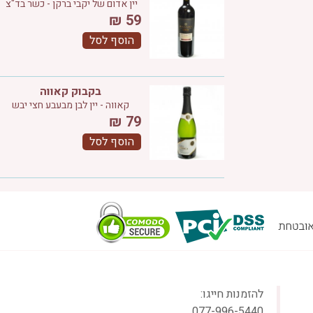
יין אדום של יקבי ברקן - כשר בד"צ
₪
59
הוסף לסל
בקבוק קאווה
קאווה - יין לבן מבעבע חצי יבש
₪
79
הוסף לסל
להזמנות חייגו:
077-996-5440