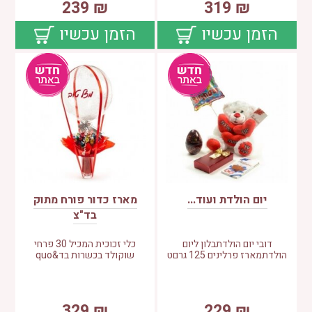
239
₪
319
₪
הזמן עכשיו
הזמן עכשיו
יום הולדת ועוד...
מארז כדור פורח מתוק
בד"צ
דובי יום הולדתבלון ליום
כלי זכוכית המכיל 30 פרחי
הולדתמארז פרלינים 125 גרםט
שוקולד בכשרות בד&quo
329
₪
229
₪