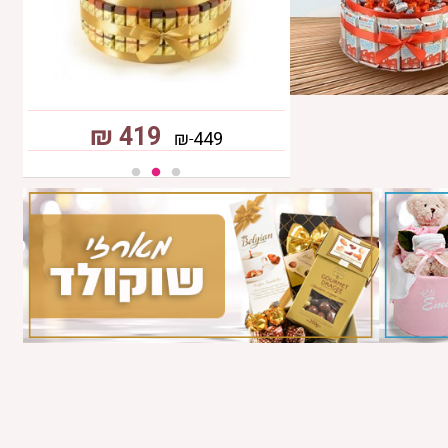
₪
309
₪
419
₪