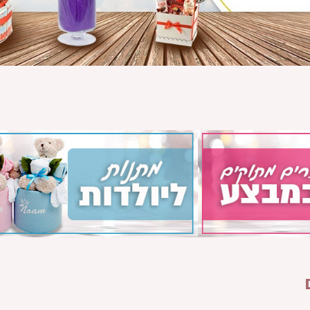
₪
449
449