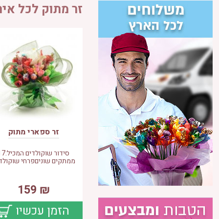
זר מתוק לכל איר
זר ספארי מתוק
סידור שוקולדים ה
ממתקים שוניםפרחי שוקולד,
159
₪
הזמן עכשיו