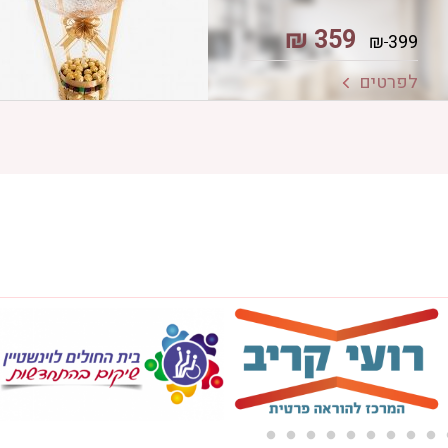
₪
359
₪
399
לפרטים