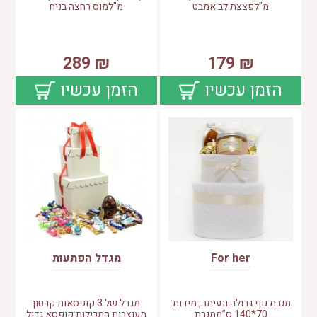
מ”לפצצת לב אמבט
מ”למוס רחצה בניח
289
₪
179
₪
הזמן עכשיו
הזמן עכשיו
For her
מגדל הפתעות
מגבת גוף גדולה ונעימה, מידות:
מגדל של 3 קופסאות קרטון
70*140 ס”ממגבת
מעוצבות המכילות:קופסא גדול