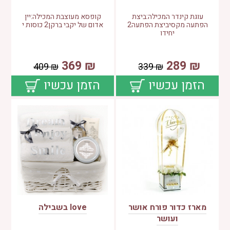
עוגת קינדר המכילה:ביצת
קופסא מעוצבת המכילה:יין
הפתעה מקסיביצת הפתעה2
אדום של יקבי ברקן2 כוסות י
יחידו
369
₪
289
₪
409
₪
339
₪
הזמן עכשיו
הזמן עכשיו
מארז כדור פורח אושר
love בשבילה
ועושר