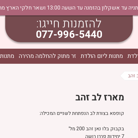
נה עד השעה 13:00 ושאר חלקי הארץ מהיום למחר בתיאום טלפוני
להזמנות חייגו:
077-996-5440
לדת
מתנות ליום הולדת
זר מתוק להחלמה מהירה
מתנות 
 זהב
מארז לב זהב
קופסא בצורת לב הנפתחת לשניים המכילה:
בקבוק בלו נאן זהב 200 מל'
7 יחידות פררו רושה