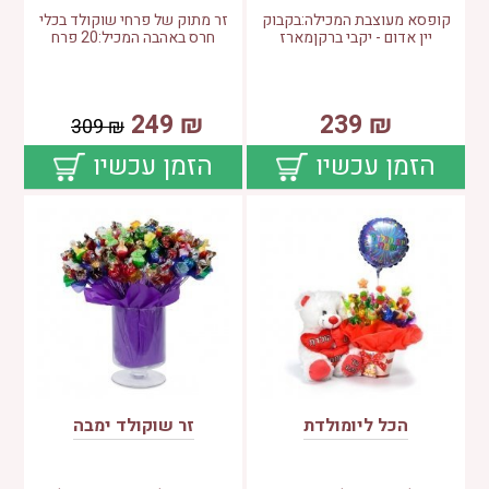
קופסא מעוצבת המכילה:בקבוק
זר מתוק של פרחי שוקולד בכלי
יין אדום - יקבי ברקןמארז
חרס באהבה המכיל:20 פרח
249
₪
239
₪
309
₪
הזמן עכשיו
הזמן עכשיו
הכל ליומולדת
זר שוקולד ימבה