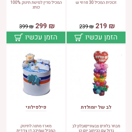
זכוכית המכיל 30 פרחי ש
המכיל:סדין למיטת תינוק 100%
כותנ
299
₪
219
₪
399
₪
239
₪
הזמן עכשיו
הזמן עכשיו
לב של יומולדת
פילפילוני
מבחר בלונים צבעונייםובלון לב
מארז מתנה לתינוק
גדול עם הכיתוב יום הו
המכיל:שמיכה דו צדדית