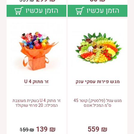
הזמן עכשיו
הזמן עכשיו
מגש פירות עסקי ענק
זר מתוק 4 U
מגש עגול (פלסטיק) קוטר 45
זר מתוק 4 U בשקית מעוצבת
ס"מ המכיל:אננס
המכילה: 20 פרחי שוקולד
139
₪
559
₪
159
₪