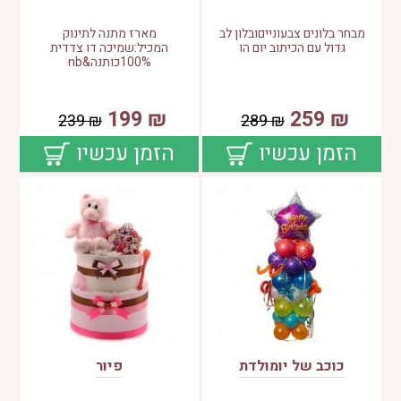
מבחר בלונים צבעונייםובלון לב
מארז מתנה לתינוק
גדול עם הכיתוב יום הו
המכיל:שמיכה דו צדדית
100%כותנה&nb
199
₪
259
₪
239
₪
289
₪
הזמן עכשיו
הזמן עכשיו
כוכב של יומולדת
פיור