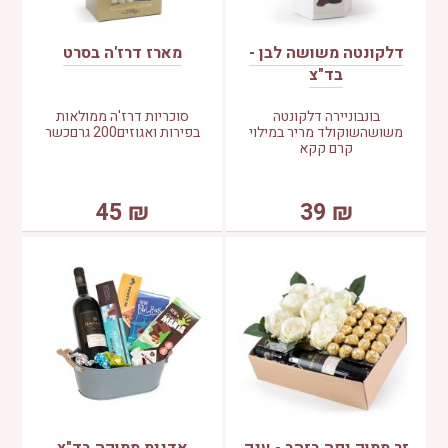
דלקונטה משושה לבן -
מארז דרז'ה בסרט
בד"צ
בונבוניירה דלקונטה
סוכריות דרז'ה ממולאות
משושהשוקולד מריר במילוי
בפירות ואגוזים200 גרםכשר
קרם קקא
45
₪
39
₪