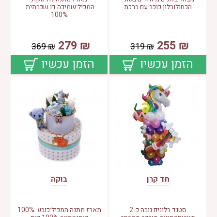
הכחולובלון כוכב עם ברכת
המכיל:שמיכה דו שכבתית
100%
279
₪
255
₪
369
₪
319
₪
הזמן עכשיו
הזמן עכשיו
חד קרן
בוקה
סטנד בלונים גובה כ-2
מארז מתנה המכיל:כובע 100%