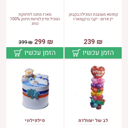
קופסא מעוצבת המכילה:בקבוק
מארז מתנה לתינוקת
יין אדום - יקבי ברקןמארז
המכיל:סדין למיטת תינוק 100%
כותנ
299
₪
239
₪
399
₪
הזמן עכשיו
הזמן עכשיו
לב של יומולדת
פילפילוני