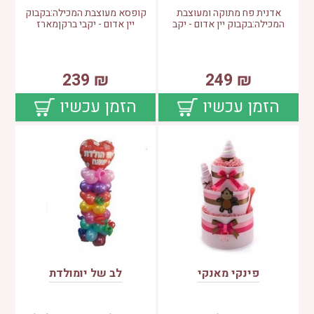
אדנית פח מתוקה ומעוצבת
קופסא מעוצבת המכילה:בקבוק
המכילה:בקבוק יין אדום - יקב
יין אדום - יקבי ברקןמארז
239
₪
249
₪
הזמן עכשיו
הזמן עכשיו
פינקי מאנקי
לב של יומולדת