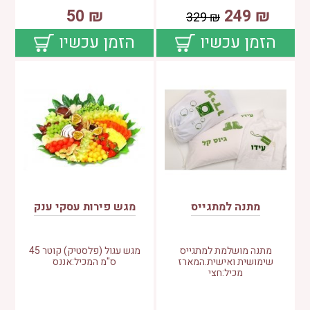
50
₪
249
₪
329
₪
הזמן עכשיו
הזמן עכשיו
מתנה למתגייס
מגש פירות עסקי ענק
מתנה מושלמת למתגייס
מגש עגול (פלסטיק) קוטר 45
שימושית ואישית.המארז
ס"מ המכיל:אננס
מכיל:חצי