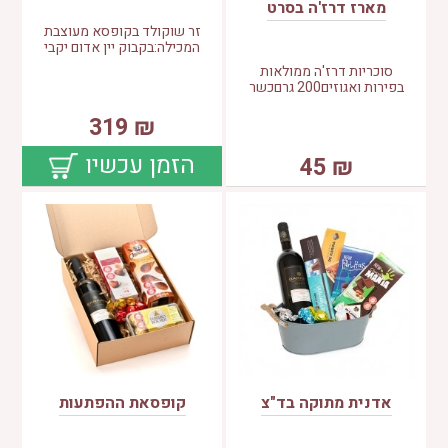
מארז דרז'ה בסרט
זר שוקולד בקופסא מעוצבת
המכילה:בקבוק יין אדום יקבי
סוכריות דרז'ה ממולאות
בפירות ואגוזים200 גרםכשר
319
₪
הזמן עכשיו
45
₪
אדנית מתוקה בד"צ
קופסאת ההפתעות