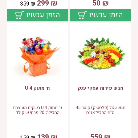
299
₪
50
₪
359
₪
הזמן עכשיו
הזמן עכשיו
מגש פירות עסקי ענק
זר מתוק 4 U
מגש עגול (פלסטיק) קוטר 45
זר מתוק 4 U בשקית מעוצבת
ס"מ המכיל:אננס
המכילה: 20 פרחי שוקולד
139
₪
559
₪
159
₪