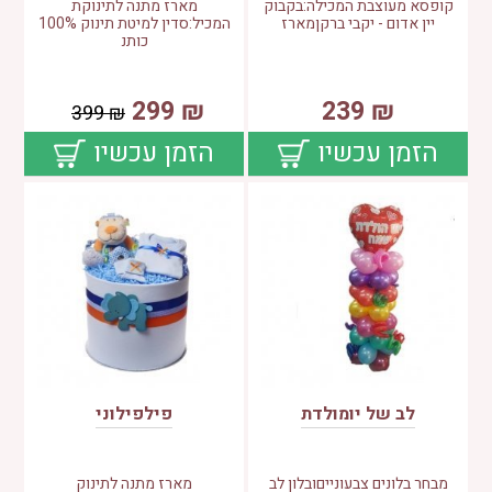
קופסא מעוצבת המכילה:בקבוק
מארז מתנה לתינוקת
יין אדום - יקבי ברקןמארז
המכיל:סדין למיטת תינוק 100%
כותנ
299
₪
239
₪
399
₪
הזמן עכשיו
הזמן עכשיו
לב של יומולדת
פילפילוני
מבחר בלונים צבעונייםובלון לב
מארז מתנה לתינוק