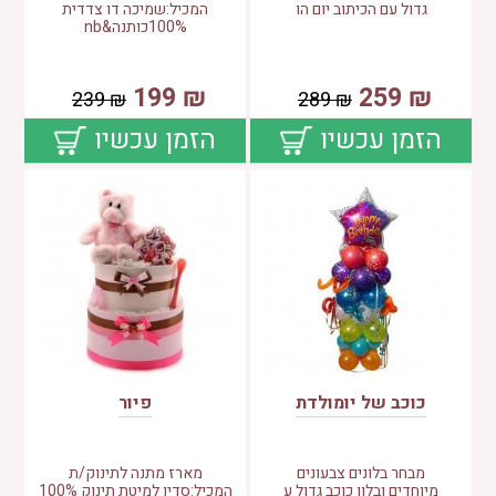
גדול עם הכיתוב יום הו
המכיל:שמיכה דו צדדית
100%כותנה&nb
199
₪
259
₪
239
₪
289
₪
הזמן עכשיו
הזמן עכשיו
כוכב של יומולדת
פיור
מבחר בלונים צבעונים
מארז מתנה לתינוק/ת
מיוחדים ובלון כוכב גדול ע
המכיל:סדין למיטת תינוק 100%