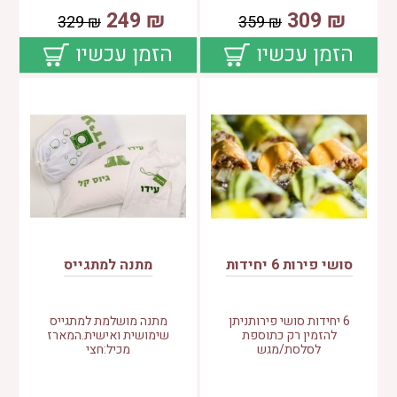
249
₪
309
₪
329
₪
359
₪
הזמן עכשיו
הזמן עכשיו
סושי פירות 6 יחידות
מתנה למתגייס
6 יחידות סושי פירותניתן
מתנה מושלמת למתגייס
להזמין רק כתוספת
שימושית ואישית.המארז
לסלסת/מגש
מכיל:חצי