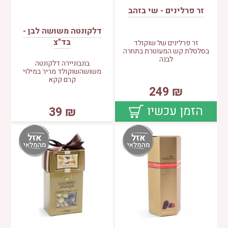
זר פרלינים - שי בזהב
דלקונטה משושה לבן -
בד"צ
זר פרלינים של שוקולד
בסלסלת קש המעוטרת בתחרה
לבנה
בונבוניירה דלקונטה
משושהשוקולד מריר במילוי
קרם קקא
249
₪
הזמן עכשיו
39
₪