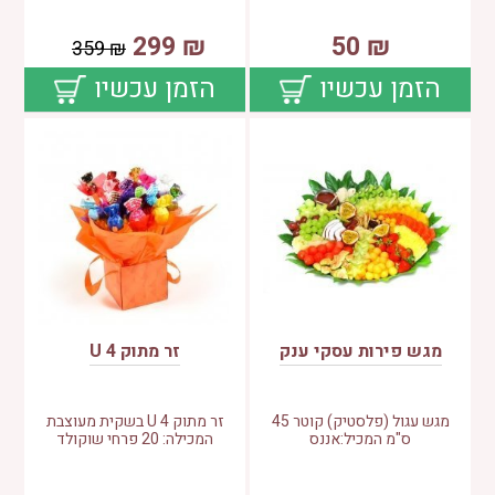
299
₪
50
₪
359
₪
הזמן עכשיו
הזמן עכשיו
מגש פירות עסקי ענק
זר מתוק 4 U
מגש עגול (פלסטיק) קוטר 45
זר מתוק 4 U בשקית מעוצבת
ס"מ המכיל:אננס
המכילה: 20 פרחי שוקולד