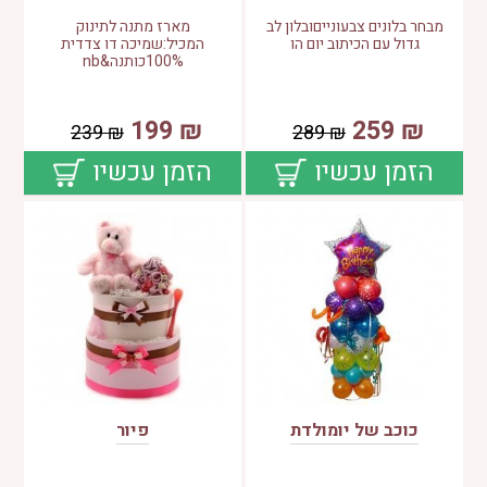
מבחר בלונים צבעונייםובלון לב
מארז מתנה לתינוק
גדול עם הכיתוב יום הו
המכיל:שמיכה דו צדדית
100%כותנה&nb
199
₪
259
₪
239
₪
289
₪
הזמן עכשיו
הזמן עכשיו
כוכב של יומולדת
פיור