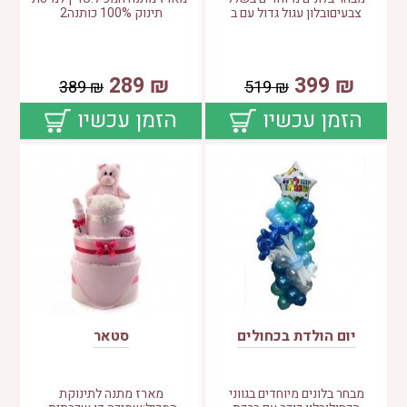
צבעיםובלון עגול גדול עם ב
תינוק 100% כותנה2
289
₪
399
₪
389
₪
519
₪
הזמן עכשיו
הזמן עכשיו
יום הולדת בכחולים
סטאר
מבחר בלונים מיוחדים בגווני
מארז מתנה לתינוקת