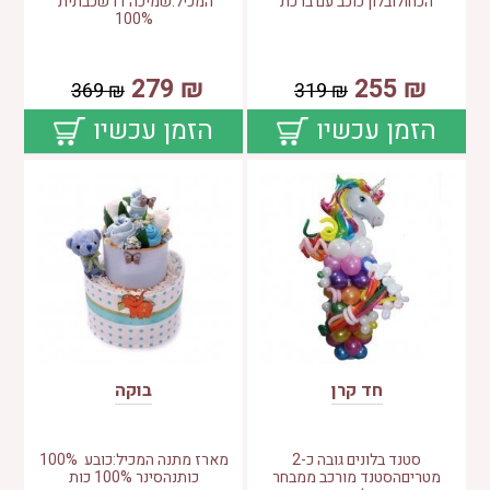
הכחולובלון כוכב עם ברכת
המכיל:שמיכה דו שכבתית
100%
279
₪
255
₪
369
₪
319
₪
הזמן עכשיו
הזמן עכשיו
חד קרן
בוקה
סטנד בלונים גובה כ-2
מארז מתנה המכיל:כובע 100%
מטריםהסטנד מורכב ממבחר
כותנהסינר 100% כות