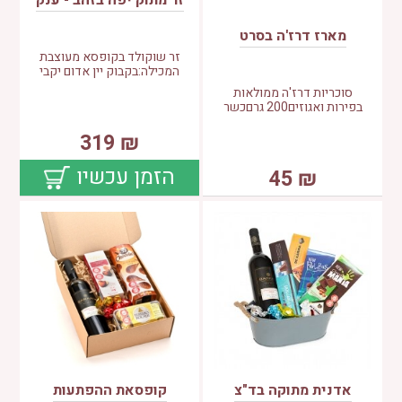
זר מתוק יפה בזהב - ענק
מארז דרז'ה בסרט
זר שוקולד בקופסא מעוצבת
המכילה:בקבוק יין אדום יקבי
סוכריות דרז'ה ממולאות
בפירות ואגוזים200 גרםכשר
319
₪
הזמן עכשיו
45
₪
אדנית מתוקה בד"צ
קופסאת ההפתעות