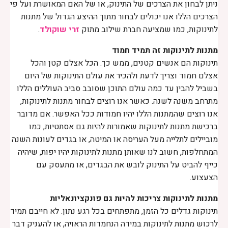
ניתן לבחון את הצרכים של התינוק, או של האם המאושרת ועל פי
הצרכים הללו אנו יכולים לבחור מתוך ההיצע הגדול של מתנות
לתינוקות, כמו שמציעה חברת שילוב מתוק
זרי שוקולד
.
מתנות לתינוקות זה תמיד חמוד
תינוקות הם אנשים קטנים, ממש כך. הכל אצלם קטן והכל
אצלם חמוד וצריך לדעת ולהכיר את עולם התינוקות של היום
בשביל להבין עד כמה עולם התוכן שסובב סביב העוללים הללו
מתרחב משנה לשנה. כאשר אנו רוצים לבחור מתנות לתינוקות,
אנו רוצים שהמתנות הללו יהיו חמודות ככל האפשר. אם מדובר
ברכישת מתנות לתינוקות שאמורות להיות גם אסתטיות, כמו
מוביילים לתלייה מעל העריסה או המיטה, או בגדים לעונות השנה
המתחלפות, חשוב לנו שאותן מתנות לתינוקות יהיו יפות, שיהיה
כייף להביט על התינוק לובש את הבגדים, או מתעסק עם
הצעצוע.
מתנות לתינוקות צריכות להיות גם פונקציונאליות
תינוקות גדלים כל הזמן, מתפתחים בכל רגע נתון. לא חייבם תמיד
לרכוש מתנות לתינוקות במידה הנחמדות הראויה, או להעניק דבר