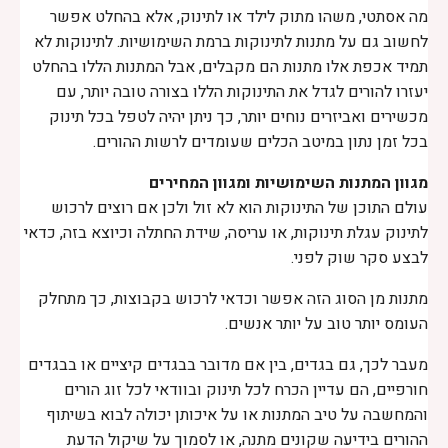
מה אסתטי, משהו מתוק לילד או לתינוק, אלא בהחלט אפשר
לחשוב גם על מתנות לתינוקות ברמת השימושיות. לתינוקות לא
תמיד אכפת אלו מתנות הם מקבלים, אבל המתנות הללו בהחלט
יעזרו להורים לגדל את התינוקות הללו בצורה טובה יותר, עם
מכשירים ואביזרים נוחים יותר, כך ניתן יהיה לטפל בכל תינוק
בכל זמן נתון במיטב הכלים שעומדים לרשות ההורים.
מגוון המתנות השימושיות ומגוון המחירים
עולם התוכן של התינוקות הוא לא זול ולכן אם רוצים לרכוש
לתינוק עגלת תינוקות, או עריסה, שידת החתלה וכיוצא בזה, כדאי
לבצע סקר שוק לפני.
מתנות מן הסוג הזה אפשר וכדאי לרכוש בקבוצות, כך מתחלק
העומס יותר טוב על יותר אנשים.
מעבר לכך, גם בגדים, בין אם מדובר בבגדים קיציים או בבגדים
חורפיים, הם עדיין הכרח לכל תינוק ובוודאי לכל זוג הורים
והמחשבה על טיב המתנות או על איכותן יכולה לבוא בשיתוף
ההורים בידיעה שקונים מתנה, או לסמוך על שיקול הדעת