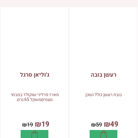
רעשן בובה
ג'וליאן סרגל
בובת רעשן כולל נשכן
מארז פרליני שוקולד במבחר
טעמיםמשקל 65 גרם.
₪19
₪49
₪19
₪59